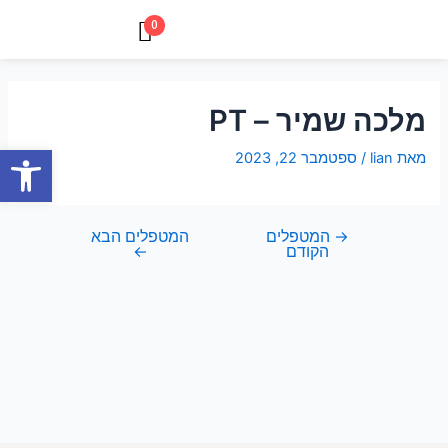
ילוג
ניווט
עגלת
0
תוכן
קניות
מלכה שמיר – PT
פתח סרגל
מאת
lian
/
ספטמבר 22, 2023
→
המטפלים
המטפלים הבא
הקודם
←