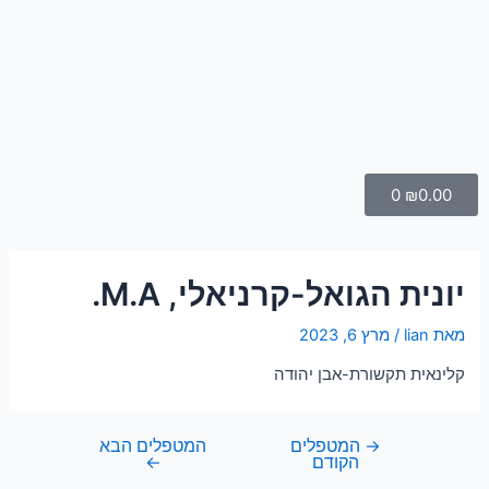
ילוג
ניווט
תוכן
עגלת
0
₪
0.00
קניות
יונית הגואל-קרניאלי, M.A.
מאת
lian
/
מרץ 6, 2023
קלינאית תקשורת-אבן יהודה
→
המטפלים
המטפלים הבא
הקודם
←