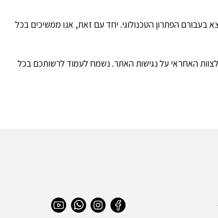
בעבורם הפתרון הטכנולוגי. יחד עם זאת, אנו ממשיכים בכל
אינכם מסתדרים עם ממשק הנגישות ניתן לפנות למייל בכתובת beautyq.co.il@gmail.com והוא יגיע לצוות האחראי על נגישות האתר. נשמח לעמוד לרשותכם בכל