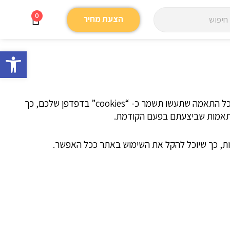
פוש
עגלת
0
הצעת מחיר
קניות
פתח סרגל
באתר זה בוצעו עבודות הנגשה בהתאם לתקן WCAG 2.0 לרמה AA, ואנו עושים כמיטב יכולתינו על מנת לדאוג שישאר נגיש בכל זמן. כל התאמה שתעשו תשמר כ- “cookies” בדפדפן שלכם, כך
התאמות שביצעתם בפעם הקודמת.
ישות, כך שיוכל להקל את השימוש באתר ככל האפשר.